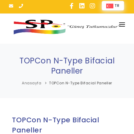
TR
ANASAYFA
KURUMSAL
TOPCon N-Type Bifacial
HİZMETLERİMİZ
Paneller
ÜRÜNLERİMİZ
Anasayfa
TOPCon N-Type Bifacial Paneller
SERTİFİKALARIMIZ
PROJELERİMİZ
TOPCon N-Type Bifacial
BLOG
Paneller
İLETİŞİM