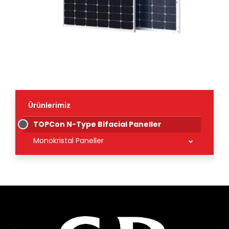
Ürünlerimiz
TOPCon N-Type Bifacial Paneller
Monokristal Paneller